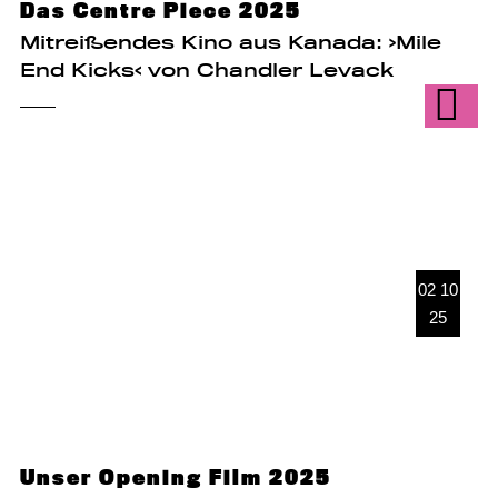
Das Centre Piece 2025
Mitreißendes Kino aus Kanada: ›Mile
End Kicks‹ von Chandler Levack
02 10
25
Unser Opening Film 2025