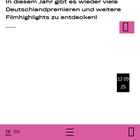
In diesem Jahr gibt es wieder viele
Deutschlandpremieren und weitere
Filmhighlights zu entdecken!
12 09
25
Kultur in der +2-Grad-Gesellschaft
DE
EN