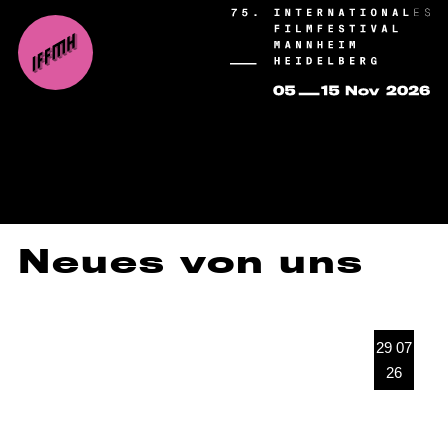
Neues von uns
29 07
26