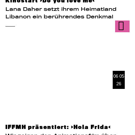
Kinostart ›Do you love me‹
Lana Daher setzt ihrem Heimatland
Libanon ein berührendes Denkmal
06 05
26
IFFMH präsentiert: ›Hola Frida‹