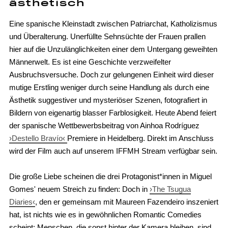
ästhetisch
Eine spanische Kleinstadt zwischen Patriarchat, Katholizismus
und Überalterung. Unerfüllte Sehnsüchte der Frauen prallen
hier auf die Unzulänglichkeiten einer dem Untergang geweihten
Männerwelt. Es ist eine Geschichte verzweifelter
Ausbruchsversuche. Doch zur gelungenen Einheit wird dieser
mutige Erstling weniger durch seine Handlung als durch eine
Ästhetik suggestiver und mysteriöser Szenen, fotografiert in
Bildern von eigenartig blasser Farblosigkeit. Heute Abend feiert
der spanische Wettbewerbsbeitrag von Ainhoa Rodríguez
›Destello Bravío‹
Premiere in Heidelberg. Direkt im Anschluss
wird der Film auch auf unserem IFFMH Stream verfügbar sein.
Die große Liebe scheinen die drei Protagonist*innen in Miguel
Gomes' neuem Streich zu finden: Doch in
›The Tsugua
Diaries‹
, den er gemeinsam mit Maureen Fazendeiro inszeniert
hat, ist nichts wie es in gewöhnlichen Romantic Comedies
scheint: Menschen, die sonst hinter der Kamera bleiben, sind