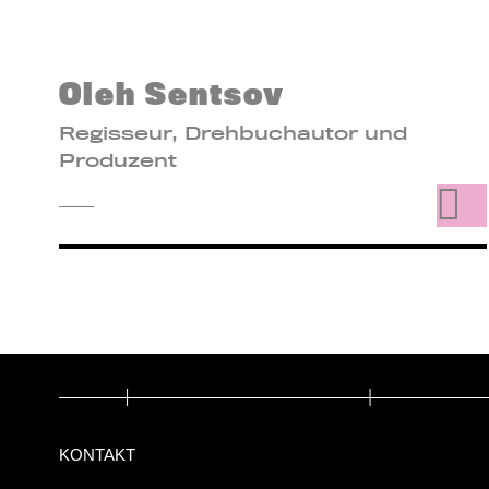
Oleh Sentsov
Regisseur, Drehbuchautor und
Produzent
KONTAKT