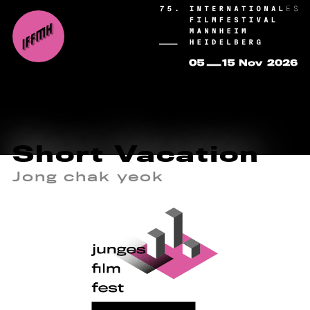
Short Vacation
Jong chak yeok