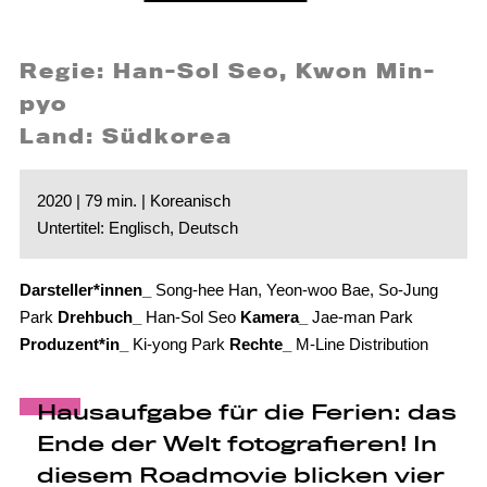
Regie: Han-Sol Seo, Kwon Min-
pyo
Land: Südkorea
2020 | 79 min. | Koreanisch
Untertitel: Englisch, Deutsch
Darsteller*innen_
Song-hee Han, Yeon-woo Bae, So-Jung
Park
Drehbuch_
Han-Sol Seo
Kamera_
Jae-man Park
Produzent*in_
Ki-yong Park
Rechte_
M-Line Distribution
Hausaufgabe für die Ferien: das
Ende der Welt fotografieren! In
diesem Roadmovie blicken vier