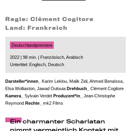
Regie: Clément Cogitore
Land: Frankreich
Deutschlandpremiere
2022 | 98 min. | Französisch, Arabisch
Untertitel: Englisch, Deutsch
Darsteller*innen_
Karim Leklou, Malik Zidi, Ahmed Benaïssa,
Elsa Wolliaston, Jawad Outouia
Drehbuch_
Clément Cogitore
Kamera_
Sylvain Verdet
Produzent*in_
Jean-Christophe
Reymond
Rechte_
mk2 Films
Ein charmanter Scharlatan
nimmt vermeintlich Kontakt mit