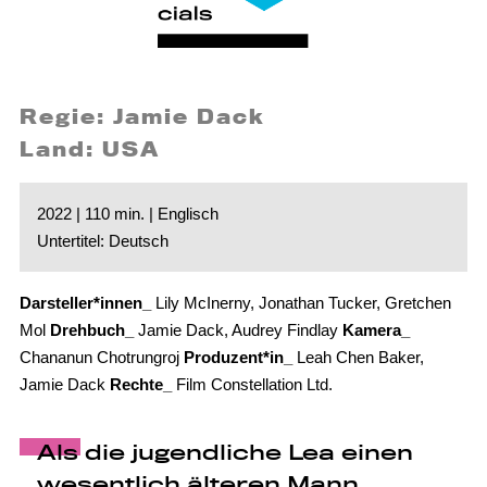
Regie: Jamie Dack
Land: USA
2022 | 110 min. | Englisch
Untertitel: Deutsch
Darsteller*innen_
Lily McInerny, Jonathan Tucker, Gretchen
Mol
Drehbuch_
Jamie Dack, Audrey Findlay
Kamera_
Chananun Chotrungroj
Produzent*in_
Leah Chen Baker,
Jamie Dack
Rechte_
Film Constellation Ltd.
Als die jugendliche Lea einen
wesentlich älteren Mann