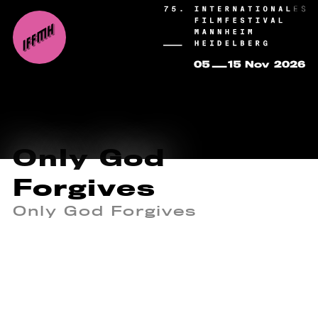
Only God
Forgives
Only God Forgives