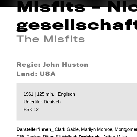
Misfits – Ni
gesellschaf
The Misfits
Regie: John Huston
Land: USA
1961 | 125 min. | Englisch
Untertitel: Deutsch
FSK 12
Darsteller*innen_
Clark Gable, Marilyn Monroe, Montgome
Clift, Thelma Ritter, Eli Wallach
Drehbuch_
Arthur Miller