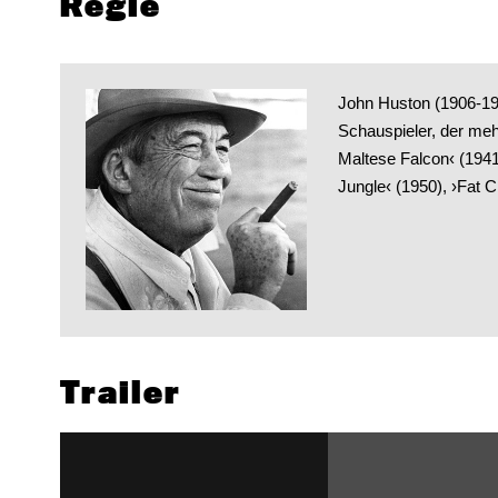
Regie
John Huston (1906-19
Schauspieler, der meh
Maltese Falcon‹ (1941
Jungle‹ (1950), ›Fat C
Trailer