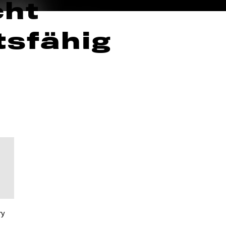
cht
tsfähig
ry