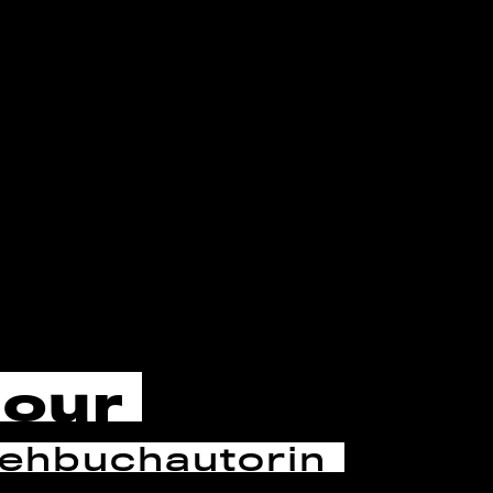
cour
rehbuchautorin