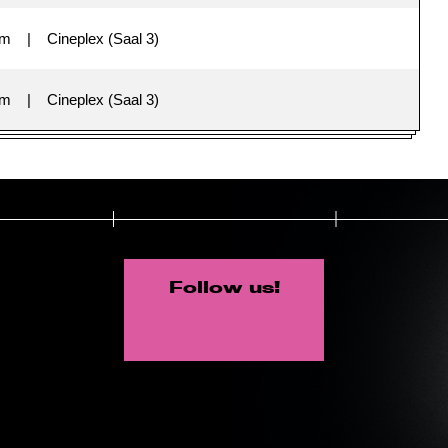
im
Cineplex (Saal 3)
im
Cineplex (Saal 3)
Follow us!