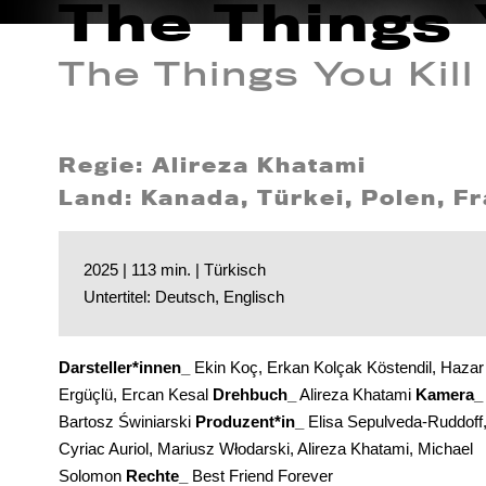
The Things 
The Things You Kill
Regie: Alireza Khatami
Land: Kanada, Türkei, Polen, F
2025 | 113 min. | Türkisch
Untertitel: Deutsch, Englisch
Darsteller*innen_
Ekin Koç, Erkan Kolçak Köstendil, Hazar
Ergüçlü, Ercan Kesal
Drehbuch_
Alireza Khatami
Kamera_
Bartosz Świniarski
Produzent*in_
Elisa Sepulveda-Ruddoff
Cyriac Auriol, Mariusz Włodarski, Alireza Khatami, Michael
Solomon
Rechte_
Best Friend Forever