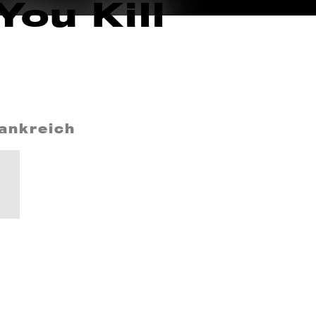
You Kill
rankreich
,