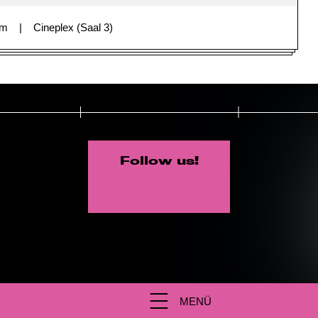
im
Cineplex (Saal 3)
Follow us!