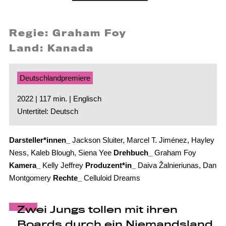
Regie: Graham Foy
Land: Kanada
Deutschlandpremiere
2022 | 117 min. | Englisch
Untertitel: Deutsch
Darsteller*innen_
Jackson Sluiter, Marcel T. Jiménez, Hayley
Ness, Kaleb Blough, Siena Yee
Drehbuch_
Graham Foy
Kamera_
Kelly Jeffrey
Produzent*in_
Daiva Žalnieriunas, Dan
Montgomery
Rechte_
Celluloid Dreams
Zwei Jungs tollen mit ihren
Boards durch ein Niemandsland