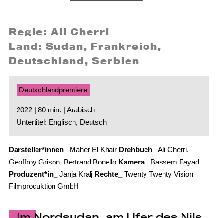
Regie: Ali Cherri
Land: Sudan, Frankreich,
Deutschland, Serbien
Deutschlandpremiere
2022 | 80 min. | Arabisch
Untertitel: Englisch, Deutsch
Darsteller*innen_
Maher El Khair
Drehbuch_
Ali Cherri,
Geoffroy Grison, Bertrand Bonello
Kamera_
Bassem Fayad
Produzent*in_
Janja Kralj
Rechte_
Twenty Twenty Vision
Filmproduktion GmbH
Im Nordsudan, am Ufer des Nils,