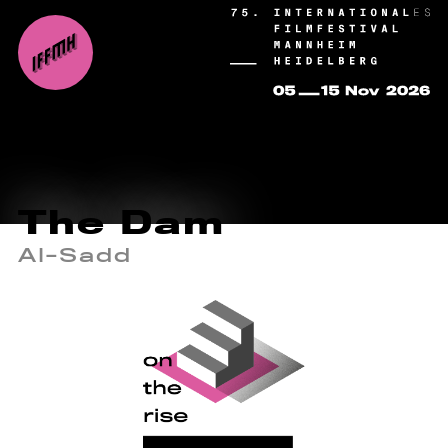
The Dam
Al-Sadd