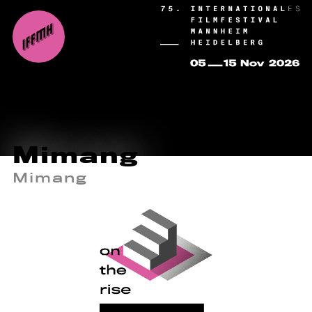
Mimang
Mimang