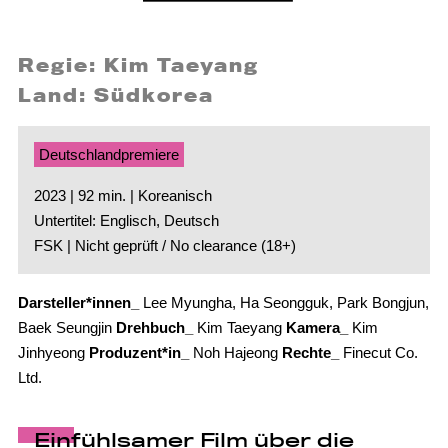
Regie: Kim Taeyang
Land: Südkorea
Deutschlandpremiere
2023 | 92 min. | Koreanisch
Untertitel: Englisch, Deutsch
FSK | Nicht geprüft / No clearance (18+)
Darsteller*innen_
Lee Myungha, Ha Seongguk, Park Bongjun,
Baek Seungjin
Drehbuch_
Kim Taeyang
Kamera_
Kim
Jinhyeong
Produzent*in_
Noh Hajeong
Rechte_
Finecut Co.
Ltd.
Einfühlsamer Film über die