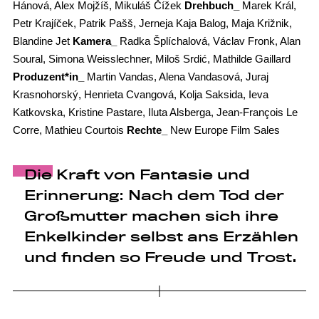
Hánová, Alex Mojžíš, Mikuláš Čížek
Drehbuch_
Marek Král,
Petr Krajíček, Patrik Pašš, Jerneja Kaja Balog, Maja Križnik,
Blandine Jet
Kamera_
Radka Šplíchalová, Václav Fronk, Alan
Soural, Simona Weisslechner, Miloš Srdić, Mathilde Gaillard
Produzent*in_
Martin Vandas, Alena Vandasová, Juraj
Krasnohorský, Henrieta Cvangová, Kolja Saksida, Ieva
Katkovska, Kristine Pastare, Iluta Alsberga, Jean-François Le
Corre, Mathieu Courtois
Rechte_
New Europe Film Sales
Die Kraft von Fantasie und
Erinnerung: Nach dem Tod der
Großmutter machen sich ihre
Enkelkinder selbst ans Erzählen
und finden so Freude und Trost.