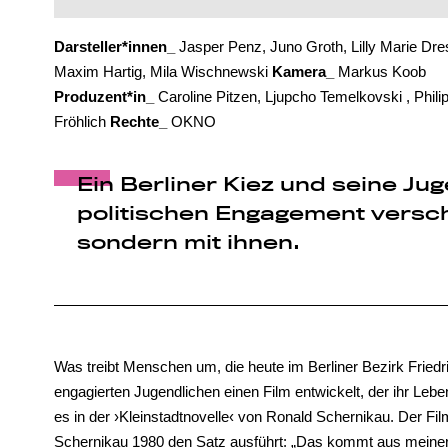
Darsteller*innen_
Jasper Penz, Juno Groth, Lilly Marie Dre
Maxim Hartig, Mila Wischnewski
Kamera_
Markus Koob
Produzent*in_
Caroline Pitzen, Ljupcho Temelkovski , Phili
Fröhlich
Rechte_
OKNO
Ein Berliner Kiez und seine Ju
politischen Engagement verschr
sondern mit ihnen.
Was treibt Menschen um, die heute im Berliner Bezirk Friedr
engagierten Jugendlichen einen Film entwickelt, der ihr Leben
es in der ›Kleinstadtnovelle‹ von Ronald Schernikau. Der Fi
Schernikau 1980 den Satz ausführt: „Das kommt aus meiner 