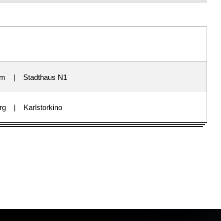
im
Stadthaus N1
rg
Karlstorkino