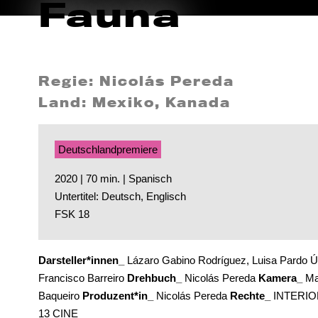
Fauna
Regie: Nicolás Pereda
Land: Mexiko, Kanada
Deutschlandpremiere
2020 | 70 min. | Spanisch
Untertitel: Deutsch, Englisch
FSK 18
Darsteller*innen_
Lázaro Gabino Rodríguez, Luisa Pardo Úr
Francisco Barreiro
Drehbuch_
Nicolás Pereda
Kamera_
Mar
Baqueiro
Produzent*in_
Nicolás Pereda
Rechte_
INTERIO
13 CINE