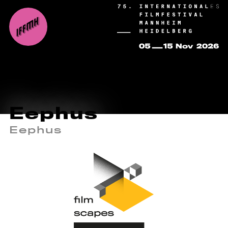
Eephus
Eephus