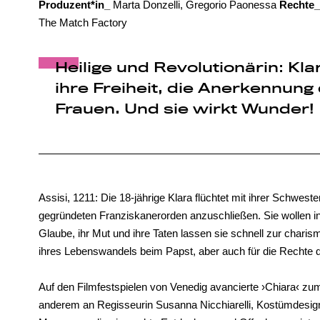
Produzent*in_
Marta Donzelli, Gregorio Paonessa
Rechte_
The Match Factory
Heilige und Revolutionärin: Kla
ihre Freiheit, die Anerkennun
Frauen. Und sie wirkt Wunder!
Assisi, 1211: Die 18-jährige Klara flüchtet mit ihrer Schwe
gegründeten Franziskanerorden anzuschließen. Sie wollen in 
Glaube, ihr Mut und ihre Taten lassen sie schnell zur charis
ihres Lebenswandels beim Papst, aber auch für die Rechte der
Auf den Filmfestspielen von Venedig avancierte ›Chiara‹ zu
anderem an Regisseurin Susanna Nicchiarelli, Kostümdesigne