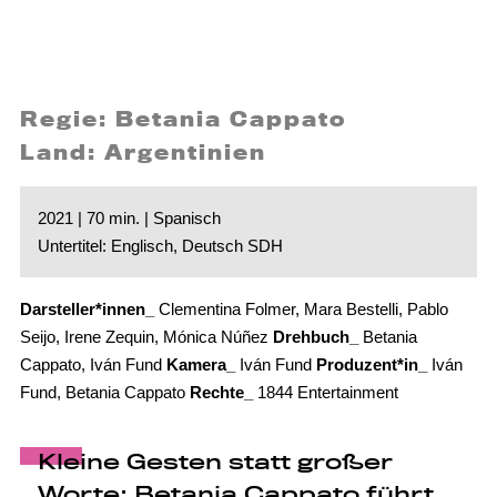
Regie: Betania Cappato
Land: Argentinien
2021 | 70 min. | Spanisch
Untertitel: Englisch, Deutsch SDH
Darsteller*innen_
Clementina Folmer, Mara Bestelli, Pablo
Seijo, Irene Zequin, Mónica Núñez
Drehbuch_
Betania
Cappato, Iván Fund
Kamera_
Iván Fund
Produzent*in_
Iván
Fund, Betania Cappato
Rechte_
1844 Entertainment
Kleine Gesten statt großer
Worte: Betania Cappato führt