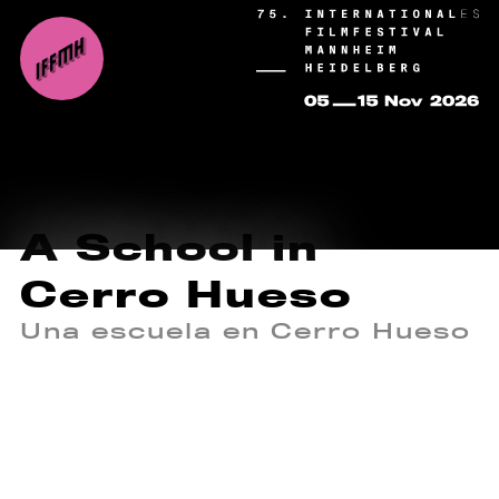
A School in
Cerro Hueso
Una escuela en Cerro Hueso