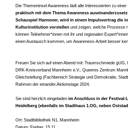
Die Themeninsel Awareness lädt alle Interessierten zu einer
praktisch mit dem Thema Awareness auseinanderzuset
Schauspiel Hannover, wird in einem Impulsvortrag die i
Kulturinstitution vorstellen
und zeigen, welche Prozesse nö
können Teilnehmer*innen mit ihr und regionalen Expert*inn
einen Austausch kommen, um Awareness-Arbeit besser kenne
Freuen Sie sich auf einen Abend mit: Traumschmiede gUG, I
DRK-Kreisverband Mannheim e.V., Queeres Zentrum Mannhe
Gleichstellung (Fachbereich Strategie und Demokratie, St
Rahmen der einander.Aktionstage 2024.
Sie sind herzlich eingeladen
im Anschluss in der Festival-
Heidelberg (ebenfalls im Stadthaus 1.OG, neben Oststa
Ort: Stadtbibliothek N1, Mannheim
Datum: Freitag, 15.11.