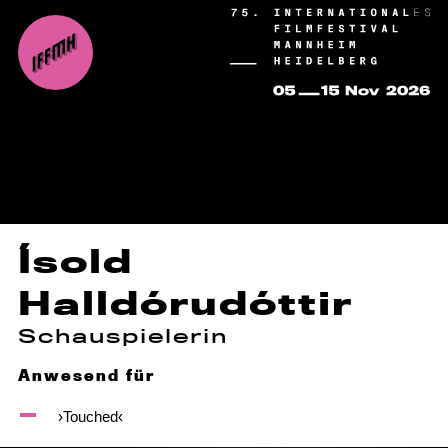
Ísold
Halldórudóttir
Schauspielerin
Anwesend für
›Touched‹