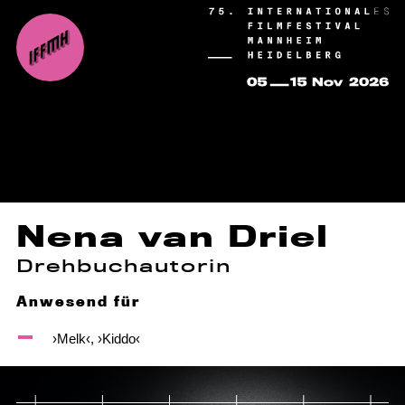
Nena van Driel
Drehbuchautorin
Anwesend für
›Melk‹, ›Kiddo‹