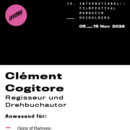
Clément
Cogitore
Regisseur und
Drehbuchautor
Anwesend für:
›Sons of Ramses‹