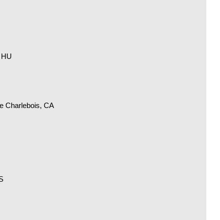
, HU
ne Charlebois, CA
S