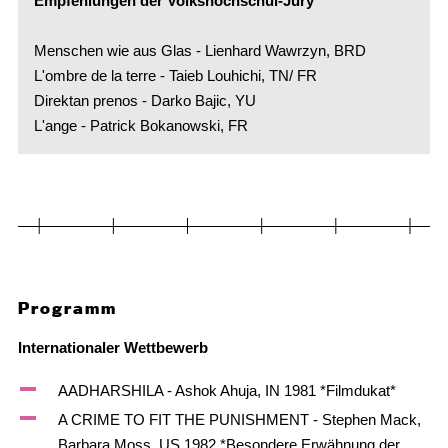
Empfehlungen der Volkshochschul-Jury
Menschen wie aus Glas - Lienhard Wawrzyn, BRD
L'ombre de la terre - Taieb Louhichi, TN/ FR
Direktan prenos - Darko Bajic, YU
L'ange - Patrick Bokanowski, FR
Programm
Internationaler Wettbewerb
AADHARSHILA - Ashok Ahuja, IN 1981 *Filmdukat*
A CRIME TO FIT THE PUNISHMENT - Stephen Mack,
Barbara Moss, US 1982 *Besondere Erwähnung der