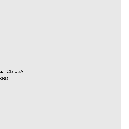
uiz, CL/ USA
, BRD