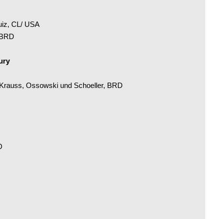
uiz, CL/ USA
, BRD
ury
 Krauss, Ossowski und Schoeller, BRD
D