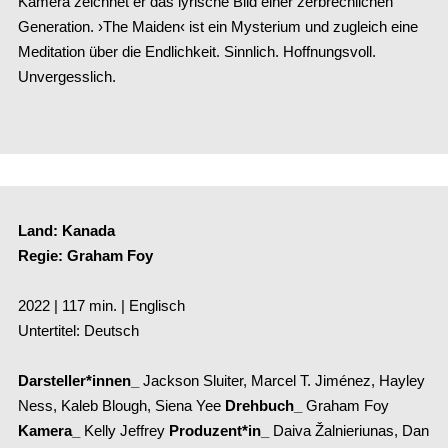
Kamera zeichnet er das lyrische Blid einer zerbrechlichen
Generation. ›The Maiden‹ ist ein Mysterium und zugleich eine
Meditation über die Endlichkeit. Sinnlich. Hoffnungsvoll.
Unvergesslich.
Land: Kanada
Regie: Graham Foy
2022 | 117 min. | Englisch
Untertitel: Deutsch
Darsteller*innen_
Jackson Sluiter, Marcel T. Jiménez, Hayley
Ness, Kaleb Blough, Siena Yee
Drehbuch_
Graham Foy
Kamera_
Kelly Jeffrey
Produzent*in_
Daiva Žalnieriunas, Dan