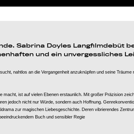
nde. Sabrina Doyles Langfilmdebüt be
henhaften und ein unvergessliches L
sucht, nahtlos an die Vergangenheit anzuknüpfen und seine Träume na
 macht, ist auf vielen Ebenen erstaunlich. Mit großer Präzision z
guren jedoch nicht nur Würde, sondern auch Hoffnung. Genrekonventi
ialdrama zur magischen Liebesgeschichte. Deren vibrierendes Zentru
t beeindruckendem Buch und sensibler Regie