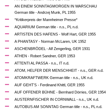
AN EINEM SONNTAGMORGEN IN WARSCHAU
German title - Andrzej Munk, PL 1955
*Kritikerpreis der Mannheimer Presse*
AQUARIUM German title - n.s., PL n.d.
ARTISTEN DES HAFENS - Wolf Hart, GER 1955
A PHANTASY - Norman McLaren, UK 1952
ASCHENBRÖDEL - Alf Zengerling, GER 1931
ATHEN - Robert Sandner, GER 1953
ATTENTI AL PASSA - n.s., IT n.d.
ATOM, HELFER DER MENSCHHEIT - n.s., GER n.d.
ATOMKRAFTWERK German title - n.s., UK n.d.
AUF GEHT'S - Ferdinand Khittl, GER 1955
AUF OFFENER BÜHNE - Bernhard Dörries, GER 1954
AUSTERNFISCHER IN CORNWALL - n.s., UK n.d.
AUTOBUS AM SONNTAG German title - n.s., PL n.d.