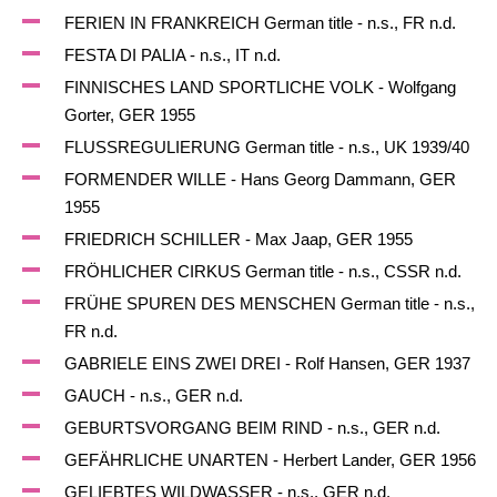
FERIEN IN FRANKREICH German title - n.s., FR n.d.
FESTA DI PALIA - n.s., IT n.d.
FINNISCHES LAND SPORTLICHE VOLK - Wolfgang
Gorter, GER 1955
FLUSSREGULIERUNG German title - n.s., UK 1939/40
FORMENDER WILLE - Hans Georg Dammann, GER
1955
FRIEDRICH SCHILLER - Max Jaap, GER 1955
FRÖHLICHER CIRKUS German title - n.s., CSSR n.d.
FRÜHE SPUREN DES MENSCHEN German title - n.s.,
FR n.d.
GABRIELE EINS ZWEI DREI - Rolf Hansen, GER 1937
GAUCH - n.s., GER n.d.
GEBURTSVORGANG BEIM RIND - n.s., GER n.d.
GEFÄHRLICHE UNARTEN - Herbert Lander, GER 1956
GELIEBTES WILDWASSER - n.s., GER n.d.