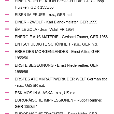
EINE UN-DELEGATION BESUCHT DIE GDR - Joop
Huisken, GDR 1955/56
EISEN IM FEUER - n.s., GER n.d.
EINER - ZWÖLF - Karl Blanckmeister, GER 1955
ÉMILE ZOLA - Jean Vidal, FR 1954
ENERGIE AUS MATERIE - Gerhard Zauner, GER 1956
ENTSCHULDIGTE SCHÖNHEIT - n.s., GER n.d.
ERBE DES MORGENLANDES - Ernst Alfter, GER
1955/56
ERSTE BEGEGNUNG - Ernst Niederreither, GER
1955/56
ERSTES ATOMKRAFTWERK DER WELT German title
- n.s., UdSSR n.d.
ESKIMOS IN ALASKA - n.s., US n.d.
EUROPÄISCHE IMPRESSIONEN - Rudolf Reißner,
GER 1953/54
EUROPÄISCHE TRACHTEN - Peter Höfer, GER