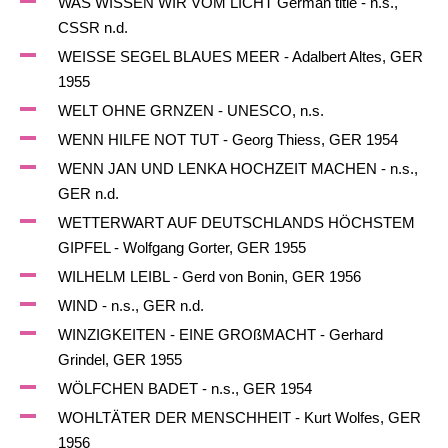
WAS WISSEN WIR VOM LICHT German title - n.s.,
CSSR n.d.
WEISSE SEGEL BLAUES MEER - Adalbert Altes, GER
1955
WELT OHNE GRNZEN - UNESCO, n.s.
WENN HILFE NOT TUT - Georg Thiess, GER 1954
WENN JAN UND LENKA HOCHZEIT MACHEN - n.s.,
GER n.d.
WETTERWART AUF DEUTSCHLANDS HÖCHSTEM
GIPFEL - Wolfgang Gorter, GER 1955
WILHELM LEIBL - Gerd von Bonin, GER 1956
WIND - n.s., GER n.d.
WINZIGKEITEN - EINE GROßMACHT - Gerhard
Grindel, GER 1955
WÖLFCHEN BADET - n.s., GER 1954
WOHLTÄTER DER MENSCHHEIT - Kurt Wolfes, GER
1956