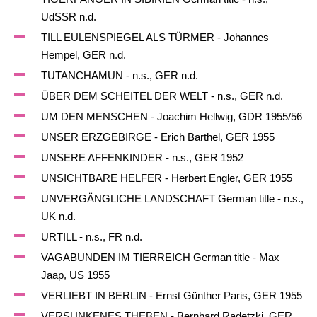
UdSSR n.d.
TILL EULENSPIEGEL ALS TÜRMER - Johannes
Hempel, GER n.d.
TUTANCHAMUN - n.s., GER n.d.
ÜBER DEM SCHEITEL DER WELT - n.s., GER n.d.
UM DEN MENSCHEN - Joachim Hellwig, GDR 1955/56
UNSER ERZGEBIRGE - Erich Barthel, GER 1955
UNSERE AFFENKINDER - n.s., GER 1952
UNSICHTBARE HELFER - Herbert Engler, GER 1955
UNVERGÄNGLICHE LANDSCHAFT German title - n.s.,
UK n.d.
URTILL - n.s., FR n.d.
VAGABUNDEN IM TIERREICH German title - Max
Jaap, US 1955
VERLIEBT IN BERLIN - Ernst Günther Paris, GER 1955
VERSUNKENES THEBEN - Bernhard Radetzki, GER