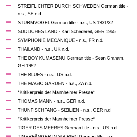
STREIFLICHTER DURCH SCHWEDEN German title -
n.s., SE n.d.
STURMVOGEL German title - n.s., US 1931/32
SÜDLICHES LAND - Karl Schedereit, GER 1955
SYMPHONIE MECANIQUE - n.s., FR n.d.
THAILAND - n.s., UK n.d.
THE BOY KUMASENU German title - Sean Graham,
GH 1952
THE BLUES - n.s., US n.d.
THE MAGIC GARDEN - n.s., ZA n.d.
*Kritikerpreis der Mannheimer Presse*
THOMAS MANN - n.s., GER n.d.
THUNFISCHFANG - SIZILIEN - n.s., GER n.d.
*Kritikerpreis der Mannheimer Presse*
TIGER DES MEERES German title - n.s., US n.d.
TIGERFÄNGER IN SIBIRIEN German title - n.s.,